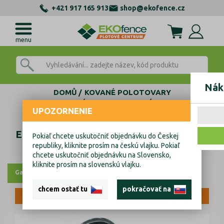
+421 917 165 913
shop@ekofence.cz
menu
Nák
DOMŮ
KOVANÉ POLOTOVARY
TVAROVÉ ELEMENTY
JINÉ TVARY
UPOZORNENIE
Element tvarovaný,kovaný prvek 280x80, 12x6mm
Element tvarovaný,kovaný prvek 280x80,
Pokiaľ chcete uskutočniť objednávku do Českej
republiky, kliknite prosím na českú vlajku. Pokiaľ
12x6mm
chcete uskutočniť objednávku na Slovensko,
kliknite prosím na slovenskú vlajku.
Galerie
chcem ostať tu
pokračovať na
VÝPRODEJ