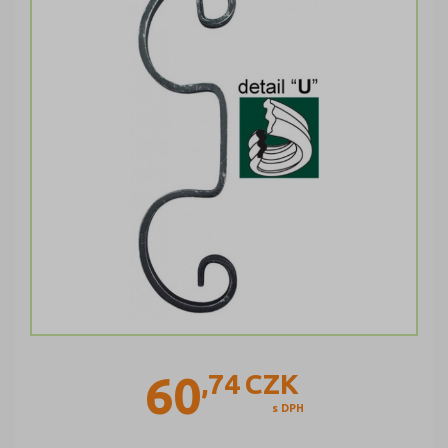
60
,74
CZK
s DPH