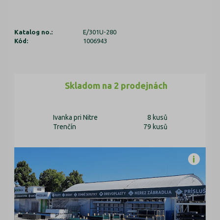
Katalog no.:
E/301U-280
Kód:
1006943
Skladom na 2 prodejnách
Ivanka pri Nitre
8 kusů
Trenčín
79 kusů