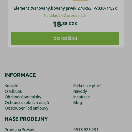
Element tvarovaný,kovaný prvek 270x65, P/030-11,2x
Ko
Na skladě v 2 prodejnách
18
,88
CZK
DO KOŠÍKU
INFORMACE
Kontakt
Kalkulace plotů
O nákupu
Návody
Obchodní podmínky
Inspirace
Ochrana osobních údajů
Blog
Odstoupení od smlouvy
NAŠE PRODEJNY
Prodejna Prešov
0915 925 291