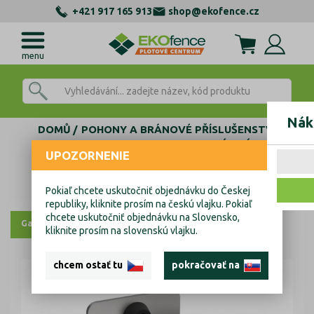
+421 917 165 913
shop@ekofence.cz
menu
Nák
DOMŮ
POHONY A BRÁNOVÉ PŘÍSLUŠENSTVÍ
KOMPONENTY PRO SAMONOSNÉ BRÁNY
UPOZORNENIE
DORAZY, KAPSY
Dojezdová kapsa Zn, profile 80x80mm
Dojezdová kapsa Zn, profile 80x80mm
Pokiaľ chcete uskutočniť objednávku do Českej
republiky, kliknite prosím na českú vlajku. Pokiaľ
chcete uskutočniť objednávku na Slovensko,
Galerie
Výkresy
kliknite prosím na slovenskú vlajku.
chcem ostať tu
pokračovať na