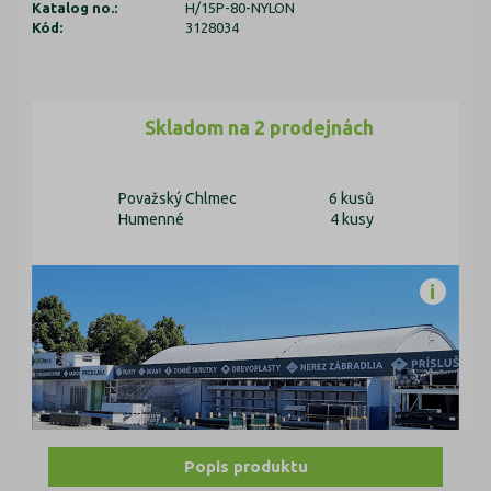
Katalog no.:
H/15P-80-NYLON
Kód:
3128034
Skladom na 2 prodejnách
Považský Chlmec
6 kusů
Humenné
4 kusy
Popis produktu