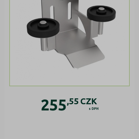
255
,55
CZK
s DPH