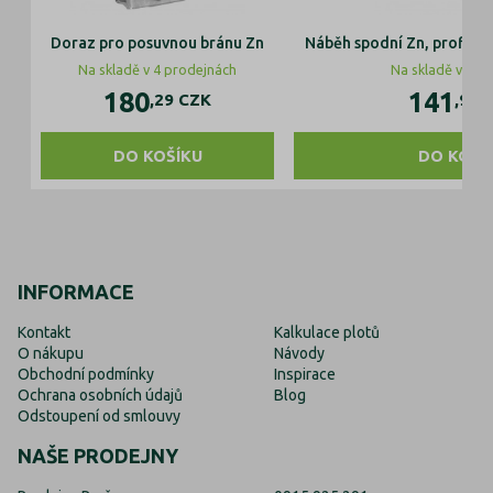
Doraz pro posuvnou bránu Zn
Náběh spodní Zn, profile 
Na skladě v 4 prodejnách
Na skladě v 1 p
180
141
,29
CZK
,93
DO KOŠÍKU
DO KOŠÍ
INFORMACE
Kontakt
Kalkulace plotů
O nákupu
Návody
Obchodní podmínky
Inspirace
Ochrana osobních údajů
Blog
Odstoupení od smlouvy
NAŠE PRODEJNY